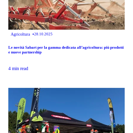
•
Agricoltura
28.10.2025
Le novità Sabart per la gamma dedicata all’agricoltura: più prodotti
e nuove partnership
4 min read