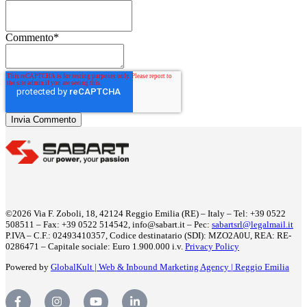
Commento
*
©2026 Via F. Zoboli, 18, 42124 Reggio Emilia (RE) – Italy – Tel: +39 0522
508511 – Fax: +39 0522 514542, info@sabart.it – Pec:
sabartsrl@legalmail.it
P.IVA – C.F.: 02493410357, Codice destinatario (SDI): MZO2A0U, REA: RE-
0286471 – Capitale sociale: Euro 1.900.000 i.v.
Privacy Policy
Powered by
GlobalKult | Web & Inbound Marketing Agency | Reggio Emilia