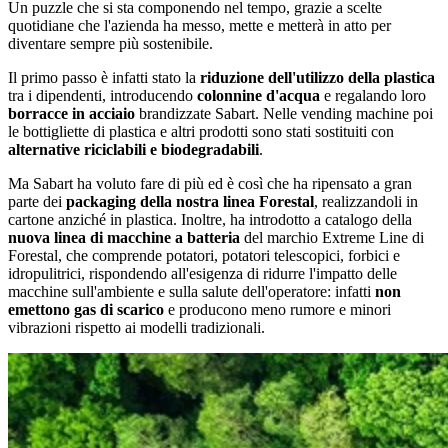
Un puzzle che si sta componendo nel tempo, grazie a scelte
quotidiane che l'azienda ha messo, mette e metterà in atto per
diventare sempre più sostenibile.
Il primo passo è infatti stato la
riduzione dell'utilizzo della plastica
tra i dipendenti, introducendo
colonnine d'acqua
e regalando loro
borracce in acciaio
brandizzate Sabart. Nelle vending machine poi
le bottigliette di plastica e altri prodotti sono stati sostituiti con
alternative riciclabili e biodegradabili
.
Ma Sabart ha voluto fare di più ed è così che ha ripensato a gran
parte dei
packaging della nostra linea Forestal
, realizzandoli in
cartone anziché in plastica. Inoltre, ha introdotto a catalogo della
nuova linea di macchine a batteria
del marchio Extreme Line di
Forestal, che comprende potatori, potatori telescopici, forbici e
idropulitrici, rispondendo all'esigenza di ridurre l'impatto delle
macchine sull'ambiente e sulla salute dell'operatore: infatti
non
emettono gas di scarico
e producono meno rumore e minori
vibrazioni rispetto ai modelli tradizionali.