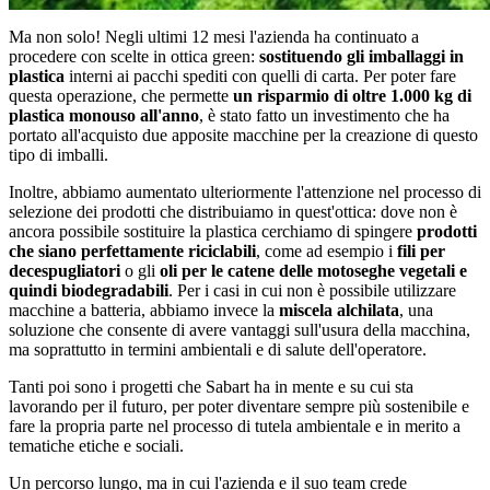
Ma non solo! Negli ultimi 12 mesi l'azienda ha continuato a
procedere con scelte in ottica green:
sostituendo gli imballaggi in
plastica
interni ai pacchi spediti con quelli di carta. Per poter fare
questa operazione, che permette
un risparmio di oltre 1.000 kg di
plastica monouso all'anno
, è stato fatto un investimento che ha
portato all'acquisto due apposite macchine per la creazione di questo
tipo di imballi.
Inoltre, abbiamo aumentato ulteriormente l'attenzione nel processo di
selezione dei prodotti che distribuiamo in quest'ottica: dove non è
ancora possibile sostituire la plastica cerchiamo di spingere
prodotti
che siano perfettamente riciclabili
, come ad esempio i
fili per
decespugliatori
o gli
oli per le catene delle motoseghe vegetali e
quindi biodegradabili
. Per i casi in cui non è possibile utilizzare
macchine a batteria, abbiamo invece la
miscela alchilata
, una
soluzione che consente di avere vantaggi sull'usura della macchina,
ma soprattutto in termini ambientali e di salute dell'operatore.
Tanti poi sono i progetti che Sabart ha in mente e su cui sta
lavorando per il futuro, per poter diventare sempre più sostenibile e
fare la propria parte nel processo di tutela ambientale e in merito a
tematiche etiche e sociali.
Un percorso lungo, ma in cui l'azienda e il suo team crede