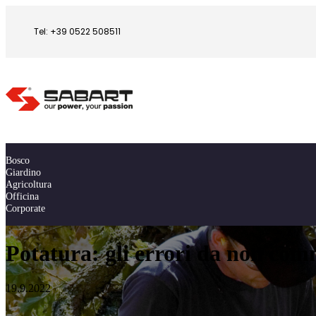
Tel: +39 0522 508511
Bosco
Giardino
Agricoltura
Officina
Corporate
Potatura: gli errori da non com
19.9.2022