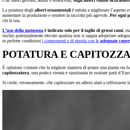
Che siano giovani, adulti o senescenti,
sugli alberi vanno sicurament
La potatura degli
alberi ornamentali
è mirata a migliorare l’aspetto e
aumentare la produzione e rendere la raccolta più agevole.
Per ogni p
chi la usa.
L’uso della motosega
è indicato solo per il taglio di grossi rami
, m
rischio potenzialmente elevato qualora non si sappia adoperare adegua
in perfette condizioni
i componenti e di riporla con le
adeguate coper
POTATURA E CAPITOZZ
È opinione comune che la migliore maniera di potare una pianta sia fare
capitozzatura
, una pratica vietata e sanzionata in svariate parti d’Eur
Si crede, erroneamente, che capitozzare un albero aiuti a rafforzarne l