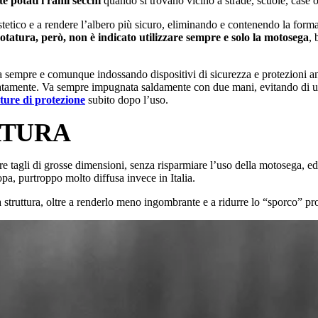
e potati i rami secchi
quando si trovano vicino a strade, scuole, case o 
stetico e a rendere l’albero più sicuro, eliminando e contenendo la forma
otatura, però, non è indicato utilizzare sempre e solo la motosega
, 
a sempre e comunque indossando dispositivi di sicurezza e protezioni an
tamente. Va sempre impugnata saldamente con due mani, evitando di usar
ture di protezione
subito dopo l’uso.
ATURA
 tagli di grosse dimensioni, senza risparmiare l’uso della motosega, ed 
opa, purtroppo molto diffusa invece in Italia.
a struttura, oltre a renderlo meno ingombrante e a ridurre lo “sporco” pro